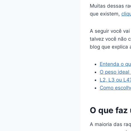
Muitas dessas ra
que existem,
cliq
A seguir você va
talvez você não c
blog que explica
Entenda o qu
O peso ideal
L2, L3 ou L4
Como escolh
O que faz
A maioria das ra