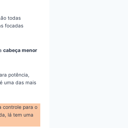
são todas
as focadas
ma
cabeça menor
ara potência,
e é uma das mais
 controle para o
rda, lá tem uma