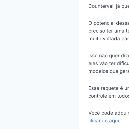
Countervail já qu
O potencial dess
preciso ter uma t
muito voltada par
Isso não quer di
eles vão ter dif
modelos que gera
Essa raquete é u
controle em todos
Você pode adquir
clicando aqui
.