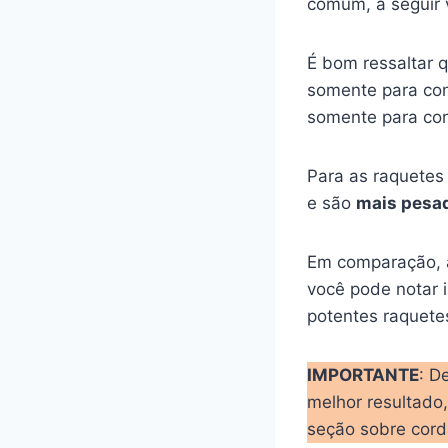
comum, a seguir 
É bom ressaltar 
somente para con
somente para con
Para as raquete
e são
mais pesa
Em comparação, a
você pode notar i
potentes raquete
IMPORTANTE
: D
melhor resultado
seção sobre cord