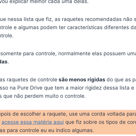
vou explicar melhor cada uma delas.
que nessa lista que fiz, as raquetes recomendadas não 
trole e algumas podem ter características diferentes d
trole.
s somente para controle, normalmente elas possuem u
das
.
s raquetes de controle
são menos rígidas
do que as p
sso na Pure Drive que tem a maior rigidez dessa lista 
s que não perdem muito o controle.
epois de escolher a raquete, use uma corda voltada para
,
acesse essa matéria aqui
que fiz sobre os tipos de co
as para controle eu eu indico algumas.