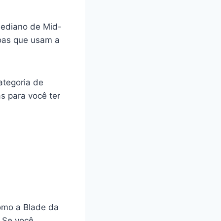
ediano de Mid-
oas que usam a
ategoria de
s para você ter
omo a Blade da
. Se você