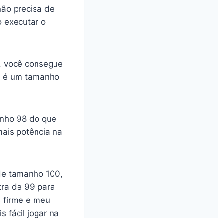
não precisa de
o executar o
, você consegue
o é um tamanho
anho 98 do que
mais potência na
de tamanho 100,
ra de 99 para
s firme e meu
 fácil jogar na