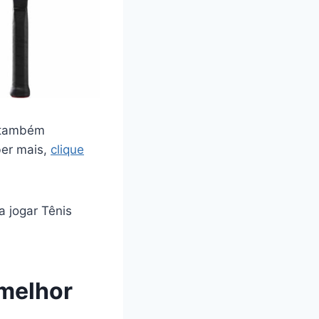
e também
ber mais,
clique
a jogar Tênis
 melhor