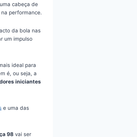
m uma cabeça de
a na performance.
cto da bola nas
ar um impulso
mais ideal para
m é, ou seja, a
dores iniciantes
s
e uma das
ça 98
vai ser