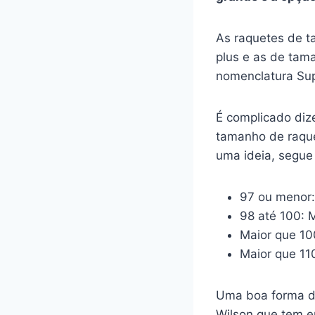
As raquetes de 
plus e as de tam
nomenclatura Sup
É complicado diz
tamanho de raque
uma ideia, segue 
97 ou menor:
98 até 100: 
Maior que 10
Maior que 11
Uma boa forma d
Wilson que tem e