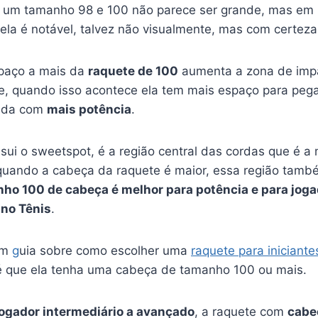
e um tamanho 98 e 100 não parece ser grande, mas e
 ela é notável, talvez não visualmente, mas com certez
paço a mais da
raquete de 100
aumenta a zona de impa
e, quando isso acontece ela tem mais espaço para peg
tida com
mais potência
.
ui o sweetspot, é a região central das cordas que é a 
 quando a cabeça da raquete é maior, essa região també
ho 100 de cabeça é melhor para potência e para joga
 no Tênis
.
 um
g
uia sobre como escolher uma
raquete para iniciante
 que ela tenha uma cabeça de tamanho 100 ou mais.
jogador intermediário a avançado
, a raquete com
cabe