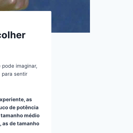
colher
 pode imaginar,
para sentir
xperiente, as
uco de potência
e tamanho médio
a, as de tamanho