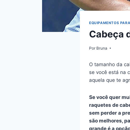
EQUIPAMENTOS PARA
Cabeça d
Por
Bruna
O tamanho da cab
se você está na 
aquela que te ag
Se você quer mui
raquetes de cab
sem perder a pr
são melhores, pa
grande é a opçã