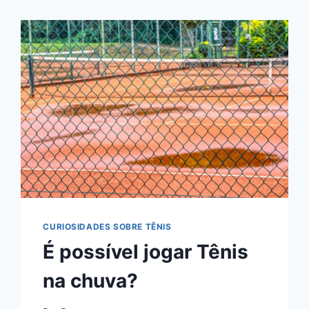
CURIOSIDADES SOBRE TÊNIS
É possível jogar Tênis
na chuva?