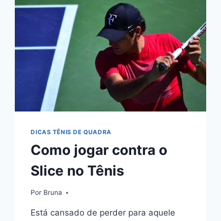
PARA
CONTROLE
–
2020/2021
DICAS TÊNIS DE QUADRA
Como jogar contra o
Slice no Tênis
Por
Bruna
Está cansado de perder para aquele