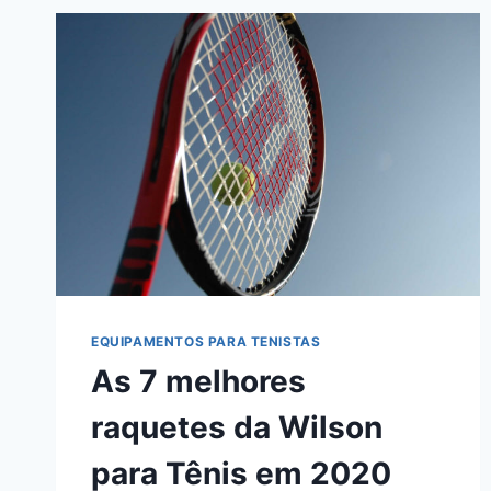
DA
BABOLAT
PARA
JOGAR
TÊNIS
–
2020
EQUIPAMENTOS PARA TENISTAS
As 7 melhores
raquetes da Wilson
para Tênis em 2020