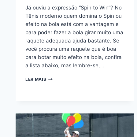
Já ouviu a expressão “Spin to Win”? No
Tênis moderno quem domina o Spin ou
efeito na bola está com a vantagem e
para poder fazer a bola girar muito uma
raquete adequada ajuda bastante. Se
você procura uma raquete que é boa
para botar muito efeito na bola, confira
a lista abaixo, mas lembre-se,…
TOP
LER MAIS
10
MELHORES
RAQUETES
DE
TÊNIS
PARA
SPIN