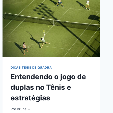
(FEMININO
E
MASCULINO)
DICAS TÊNIS DE QUADRA
Entendendo o jogo de
duplas no Tênis e
estratégias
Por
Bruna