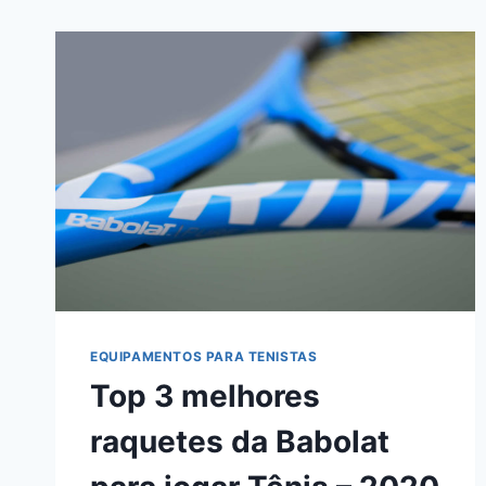
EQUIPAMENTOS PARA TENISTAS
Top 3 melhores
raquetes da Babolat