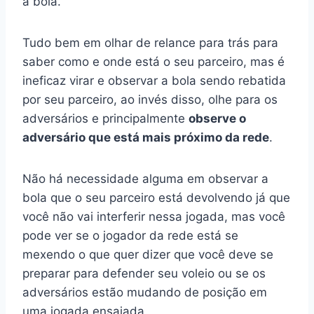
a bola.
Tudo bem em olhar de relance para trás para
saber como e onde está o seu parceiro, mas é
ineficaz virar e observar a bola sendo rebatida
por seu parceiro, ao invés disso, olhe para os
adversários e principalmente
observe o
adversário que está mais próximo da rede
.
Não há necessidade alguma em observar a
bola que o seu parceiro está devolvendo já que
você não vai interferir nessa jogada, mas você
pode ver se o jogador da rede está se
mexendo o que quer dizer que você deve se
preparar para defender seu voleio ou se os
adversários estão mudando de posição em
uma jogada ensaiada.