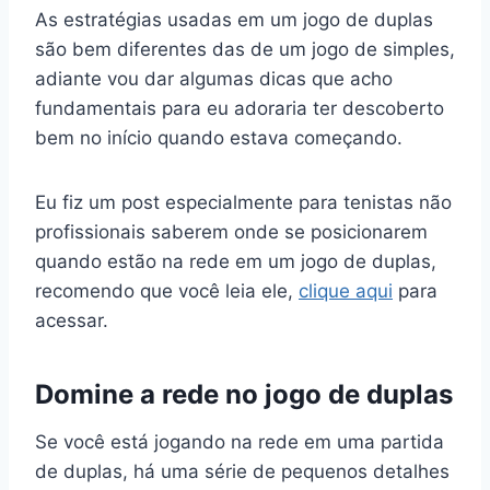
As estratégias usadas em um jogo de duplas
são bem diferentes das de um jogo de simples,
adiante vou dar algumas dicas que acho
fundamentais para eu adoraria ter descoberto
bem no início quando estava começando.
Eu fiz um post especialmente para tenistas não
profissionais saberem onde se posicionarem
quando estão na rede em um jogo de duplas,
recomendo que você leia ele,
clique aqui
para
acessar.
Domine a rede no jogo de duplas
Se você está jogando na rede em uma partida
de duplas, há uma série de pequenos detalhes