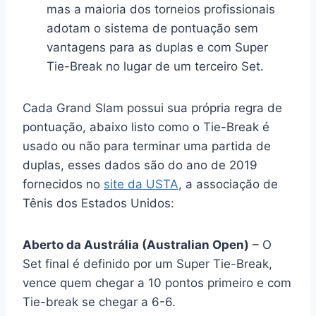
mas a maioria dos torneios profissionais
adotam o sistema de pontuação sem
vantagens para as duplas e com Super
Tie-Break no lugar de um terceiro Set.
Cada Grand Slam possui sua própria regra de
pontuação, abaixo listo como o Tie-Break é
usado ou não para terminar uma partida de
duplas, esses dados são do ano de 2019
fornecidos no
site da USTA
, a associação de
Tênis dos Estados Unidos:
Aberto da Austrália (Australian Open)
– O
Set final é definido por um Super Tie-Break,
vence quem chegar a 10 pontos primeiro e com
Tie-break se chegar a 6-6.