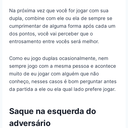
Na próxima vez que você for jogar com sua
dupla, combine com ele ou ela de sempre se
cumprimentar de alguma forma após cada um
dos pontos, você vai perceber que o
entrosamento entre vocês será melhor.
Como eu jogo duplas ocasionalmente, nem
sempre jogo com a mesma pessoa e acontece
muito de eu jogar com alguém que não
conheço, nesses casos é bom perguntar antes
da partida a ele ou ela qual lado prefere jogar.
Saque na esquerda do
adversário