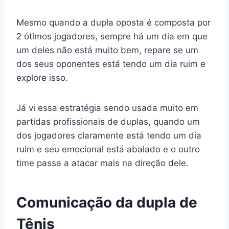
Mesmo quando a dupla oposta é composta por
2 ótimos jogadores, sempre há um dia em que
um deles não está muito bem, repare se um
dos seus oponentes está tendo um dia ruim e
explore isso.
Já vi essa estratégia sendo usada muito em
partidas profissionais de duplas, quando um
dos jogadores claramente está tendo um dia
ruim e seu emocional está abalado e o outro
time passa a atacar mais na direção dele.
Comunicação da dupla de
Tênis