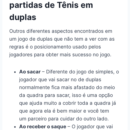
partidas de Tênis em
duplas
Outros diferentes aspectos encontrados em
um jogo de duplas que não tem a ver com as
regras é o posicionamento usado pelos
jogadores para obter mais sucesso no jogo.
Ao sacar
– Diferente do jogo de simples, o
jogador que vai sacar no de duplas
normalmente fica mais afastado do meio
da quadra para sacar, isso é uma opção
que ajuda muito a cobrir toda a quadra já
que agora ela é bem maior e você tem
um parceiro para cuidar do outro lado.
Ao receber o saque
– O jogador que vai