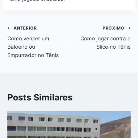
Navegação
ANTERIOR
PRÓXIMO
Como vencer um
Como jogar contra o
de
Baloeiro ou
Slice no Tênis
Post
Empurrador no Tênis
Posts Similares