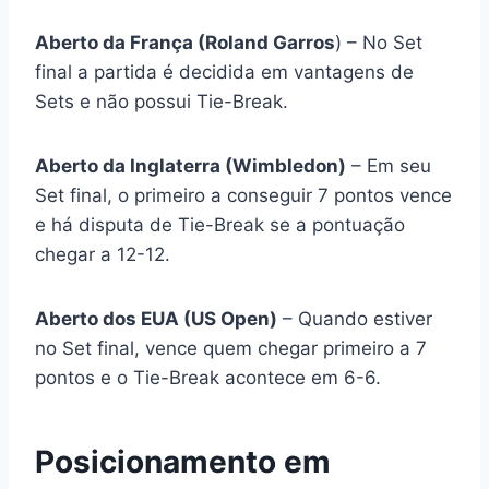
Aberto da França (Roland Garros
) – No Set
final a partida é decidida em vantagens de
Sets e não possui Tie-Break.
Aberto da Inglaterra (Wimbledon)
– Em seu
Set final, o primeiro a conseguir 7 pontos vence
e há disputa de Tie-Break se a pontuação
chegar a 12-12.
Aberto dos EUA (US Open)
– Quando estiver
no Set final, vence quem chegar primeiro a 7
pontos e o Tie-Break acontece em 6-6.
Posicionamento em