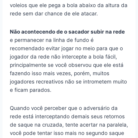
voleios que ele pega a bola abaixo da altura da
rede sem dar chance de ele atacar.
Não acontecendo de o sacador subir na rede
e permanecer na linha de fundo é
recomendado evitar jogar no meio para que o
jogador da rede não intercepte a bola fácil,
principalmente se você observou que ele está
fazendo isso mais vezes, porém, muitos
jogadores recreativos não se intrometem muito
e ficam parados.
Quando você perceber que o adversário da
rede está interceptando demais seus retornos
de saque na cruzada, tente acertar na paralela,
você pode tentar isso mais no segundo saque