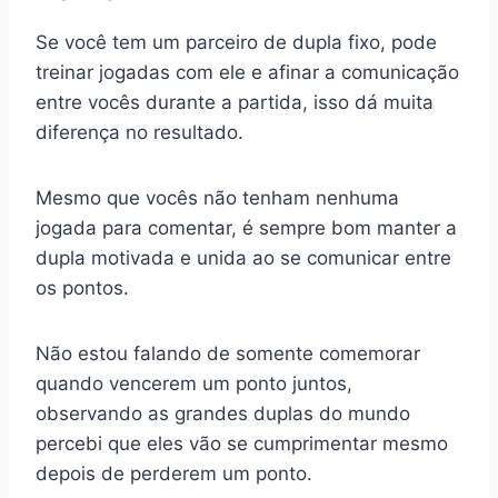
Se você tem um parceiro de dupla fixo, pode
treinar jogadas com ele e afinar a comunicação
entre vocês durante a partida, isso dá muita
diferença no resultado.
Mesmo que vocês não tenham nenhuma
jogada para comentar, é sempre bom manter a
dupla motivada e unida ao se comunicar entre
os pontos.
Não estou falando de somente comemorar
quando vencerem um ponto juntos,
observando as grandes duplas do mundo
percebi que eles vão se cumprimentar mesmo
depois de perderem um ponto.