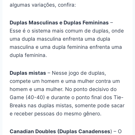
algumas variações, confira:
Duplas Masculinas e Duplas Femininas
–
Esse é o sistema mais comum de duplas, onde
uma dupla masculina enfrenta uma dupla
masculina e uma dupla feminina enfrenta uma
dupla feminina.
Duplas mistas
– Nesse jogo de duplas,
compete um homem e uma mulher contra um
homem e uma mulher. No ponto decisivo do
Game (40-40) e durante o ponto final dos Tie-
Breaks nas duplas mistas, somente pode sacar
e receber pessoas do mesmo gênero.
Canadian Doubles (Duplas Canadenses
) – O