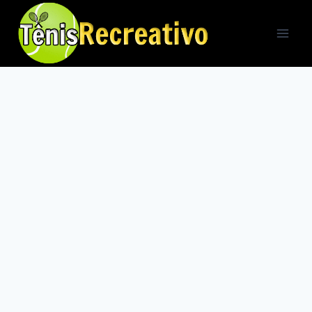
Pular
para
o
Conteúdo