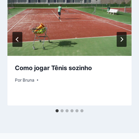
Como jogar Tênis sozinho
Por
Bruna