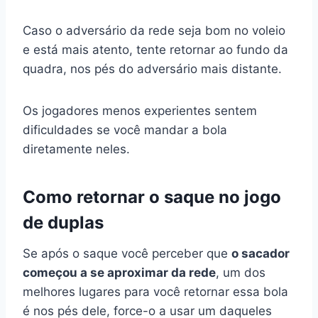
Caso o adversário da rede seja bom no voleio
e está mais atento, tente retornar ao fundo da
quadra, nos pés do adversário mais distante.
Os jogadores menos experientes sentem
dificuldades se você mandar a bola
diretamente neles.
Como retornar o saque no jogo
de duplas
Se após o saque você perceber que
o sacador
começou a se aproximar da rede
, um dos
melhores lugares para você retornar essa bola
é nos pés dele, force-o a usar um daqueles