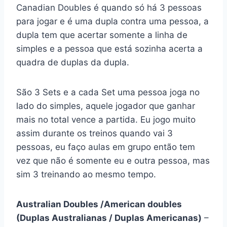
Canadian Doubles é quando só há 3 pessoas
para jogar e é uma dupla contra uma pessoa, a
dupla tem que acertar somente a linha de
simples e a pessoa que está sozinha acerta a
quadra de duplas da dupla.
São 3 Sets e a cada Set uma pessoa joga no
lado do simples, aquele jogador que ganhar
mais no total vence a partida. Eu jogo muito
assim durante os treinos quando vai 3
pessoas, eu faço aulas em grupo então tem
vez que não é somente eu e outra pessoa, mas
sim 3 treinando ao mesmo tempo.
Australian Doubles /American doubles
(Duplas Australianas / Duplas Americanas)
–