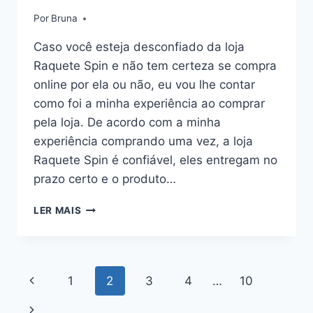
Por
Bruna
Caso você esteja desconfiado da loja
Raquete Spin e não tem certeza se compra
online por ela ou não, eu vou lhe contar
como foi a minha experiência ao comprar
pela loja. De acordo com a minha
experiência comprando uma vez, a loja
Raquete Spin é confiável, eles entregam no
prazo certo e o produto…
MINHA
LER MAIS
EXPERIÊNCIA
COM
A
LOJA
Navegação
Página
1
2
3
4
…
10
RAQUETE
SPIN
da
Anterior
Página