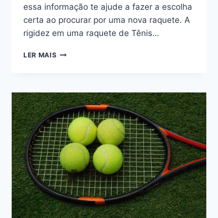
essa informação te ajude a fazer a escolha
certa ao procurar por uma nova raquete. A
rigidez em uma raquete de Tênis…
RIGIDEZ
LER MAIS
DA
RAQUETE
DE
TÊNIS:
GUIA
PARA
ESCOLHER
A
CERTA