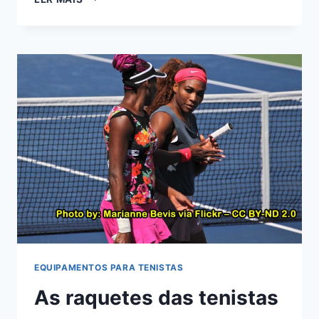
5
MELHORES
MOCHILAS
PARA
RAQUETE
DE
TÊNIS
–
2021
EQUIPAMENTOS PARA TENISTAS
As raquetes das tenistas