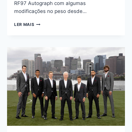
RF97 Autograph com algumas
modificações no peso desde…
A
LER MAIS
RAQUETE
QUE
O
ROGER
FEDERER
REALMENTE
USAVA