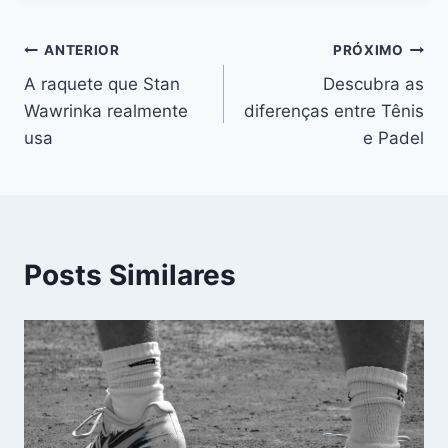
Navegação
ANTERIOR
PRÓXIMO
A raquete que Stan
Descubra as
de
Wawrinka realmente
diferenças entre Tênis
Post
usa
e Padel
Posts Similares