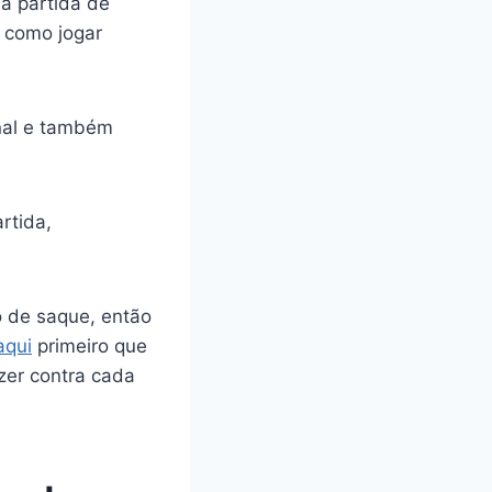
a partida de
e como jogar
nal e também
rtida,
.
o de saque, então
aqui
primeiro que
azer contra cada