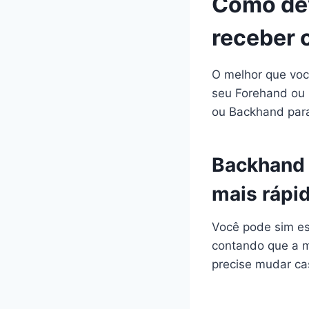
Como dev
receber 
O melhor que voc
seu Forehand ou D
ou Backhand para 
Backhand 
mais rápi
Você pode sim e
contando que a m
precise mudar cas