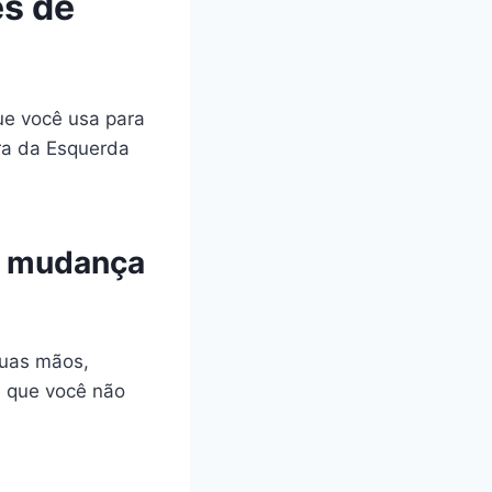
s de
ue você usa para
ura da Esquerda
, mudança
duas mãos,
a que você não