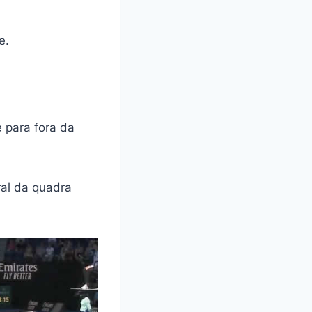
e.
e para fora da
ral da quadra