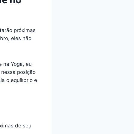
starão próximas
bro, eles não
e na Yoga, eu
r nessa posição
a o equilíbrio e
óximas de seu