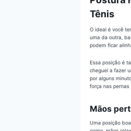
Tênis
O ideal é você t
uma da outra, ba
podem ficar alinh
Essa posição é t
cheguei a fazer u
por alguns minuto
força nas pernas 
Mãos pert
Uma posição boa 
corpo, mãos rela