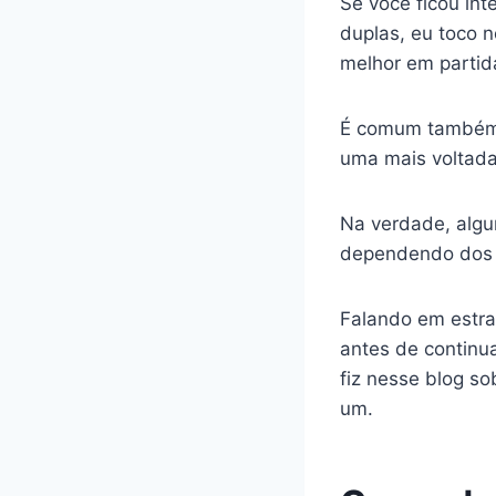
Se você ficou in
duplas, eu toco 
melhor em partid
É comum também 
uma mais voltada 
Na verdade, algu
dependendo dos l
Falando em estrat
antes de continu
fiz nesse blog so
um.