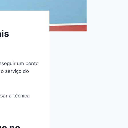
is
nseguir um ponto
 o serviço do
sar a técnica
ue no